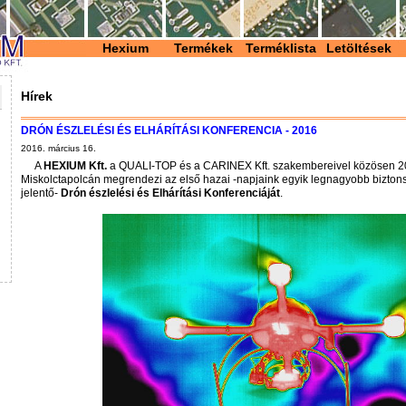
Hexium
Termékek
Terméklista
Letöltések